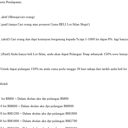
Jenis Pendapatan:
1.aktif (Menaja/cari orang)
2.pasif (tanpa Cari orang atau promosi Cuma BELI Lot Iklan Shaja!)
1.(aktif) Cari orang dan dapt komisyen bergntung kepada %.taja 1-1000 lot dapat 8%. lagi banyak
2.(Pasif) Anda hanya beli Lot Iklan, anda akan dapat Pulangan Tetap sebanyak 150%.wow lumay
*Untuk dapat pulangan 150% itu anda cuma perlu tunggu 30 hari sahaja dari tarikh anda beli lot 
Modal:
1 lot RM60 = Dalam sbulan akn dpt pulangan RM90
10 lot RM600 = Dalam sbulan akn dpt pulangan RM900
20 lot RM1200 = Dalam sbulan akn dpt pulangan RM1800
30 lot RM1800 = Dalam sbulan akn dpt pulangan RM2700