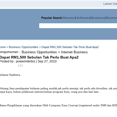
Laman Ut
Popular Search
:
Resume
|
Software
|
Business
|
Busine
Home
>
Business Opportunities
> Dapat RM1,500 Sebulan Tak Perlu Buat Apa2
Pengumuman
Business Opportunities > Internet Business
|
Dapat RM1,500 Sebulan Tak Perlu Buat Apa2
Posted by : powerinterbiz | Sep 27, 2010
( 0 )
Selamat Sejahtera..
Peluang Jana pendapatan bulanan paling mudah,tak perlu menaja, tak perlu ada downline, tak per
cepat kaya, bukan pelaburan internet,bukan program kutu, wang pos dan lain-lain..
Bisnes Pengiklanan yang diuruskan Oleh Company Ezey Concept (registered under SSM dan KD