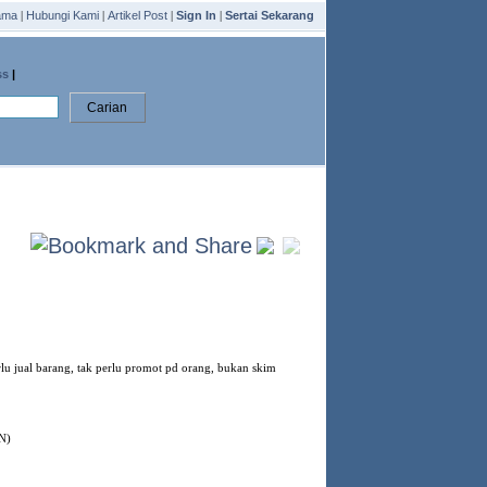
ama
|
Hubungi Kami
|
Artikel Post
|
Sign In
|
Sertai Sekarang
ss
|
lu jual barang, tak perlu promot pd orang, bukan skim
N)