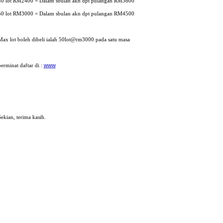
40 lot RM2400 = Dalam sbulan akn dpt pulangan RM3600
50 lot RM3000 = Dalam sbulan akn dpt pulangan RM4500
Max lot boleh dibeli ialah 50lot@rm3000 pada satu masa
berminat daftar di :
www
Sekian, terima kasih.