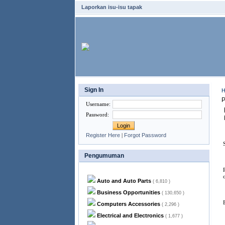
Laporkan isu-isu tapak
Sign In
Username
:
Password
:
Register Here
|
Forgot Password
Pengumuman
Auto and Auto Parts
( 6,810 )
Business Opportunities
( 130,650 )
Computers Accessories
( 2,296 )
Electrical and Electronics
( 1,677 )