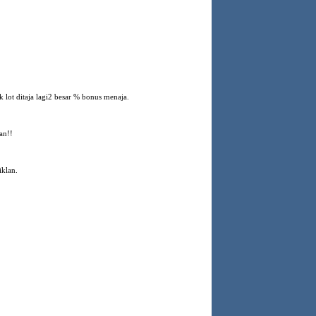
 lot ditaja lagi2 besar % bonus menaja.
an!!
iklan.