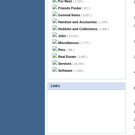
For Rent
( 2,723 )
Friends Finder
( 877 )
General Items
( 9,437 )
Handset and Accesories
( 1,379 )
Hobbies and Collections
( 1,606 )
Jobs
( 25,513 )
Miscellanous
( 7,777 )
Pets
( 358 )
Real Estate
( 2,852 )
Services
( 26,253 )
Software
( 1,334 )
Links